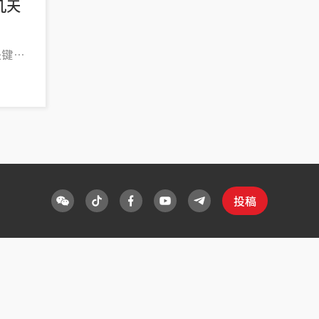
几天
是键盘
世间人
的感
说什
投稿