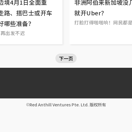
边境4月1日全面重
非洲阿伯来新加坡没
走路、搭巴士或开车
就开Uber？
打脸打得啪啪响！网民都
好哪些准备？
侠，总觉得自己早已看透
楚再出发不迟
生百态，有一种胸怀天下
觉！这下好了，你们还能
么？
下一页
Red Anthill Ventures Pte. Ltd. 版权所有