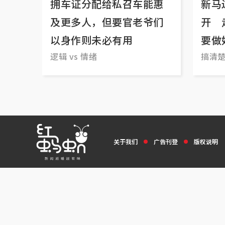
拥车证分配给私召车能惠
新马
及更多人，但要官老爷们
开 
以身作则未必有用
要做
逻辑 vs 情绪
搞清
关于我们
广告刊登
版权说明