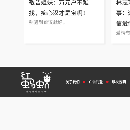
敬告姐妹：万元户不难
林志
找，痴心汉才是宝啊！
事：
别遇到痴汉就好。
信爱
爱情
关于我们
广告刊登
版权说明