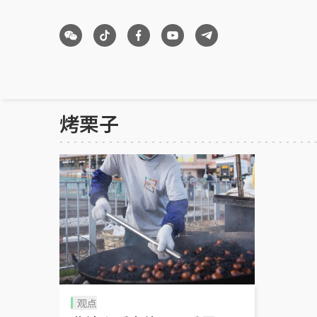
烤栗子
观点