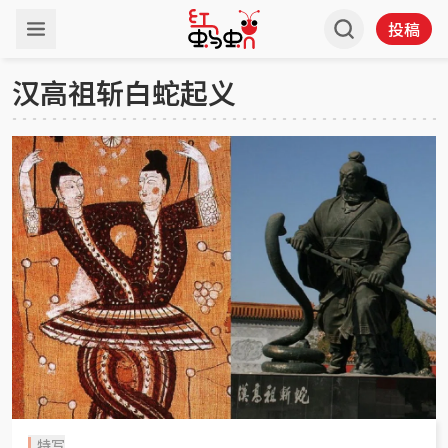
投稿
汉高祖斩白蛇起义
特写