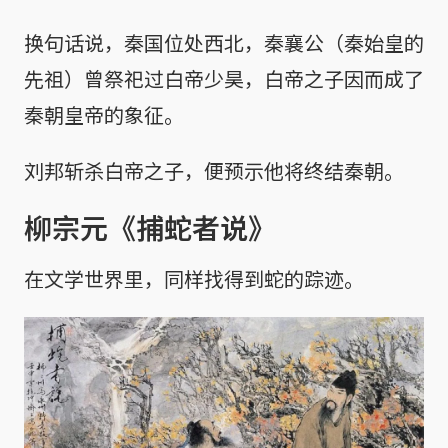
换句话说，秦国位处西北，秦襄公（秦始皇的
先祖）曾祭祀过白帝少昊，白帝之子因而成了
秦朝皇帝的象征。
刘邦斩杀白帝之子，便预示他将终结秦朝。
柳宗元《捕蛇者说》
在文学世界里，同样找得到蛇的踪迹。