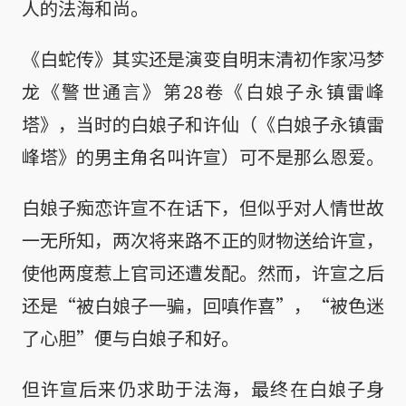
人的法海和尚。
《白蛇传》其实还是演变自明末清初作家冯梦
龙《警世通言》第28卷《白娘子永镇雷峰
塔》，当时的白娘子和许仙（《白娘子永镇雷
峰塔》的男主角名叫许宣）可不是那么恩爱。
白娘子痴恋许宣不在话下，但似乎对人情世故
一无所知，两次将来路不正的财物送给许宣，
使他两度惹上官司还遭发配。然而，许宣之后
还是“被白娘子一骗，回嗔作喜”，“被色迷
了心胆”便与白娘子和好。
但许宣后来仍求助于法海，最终在白娘子身