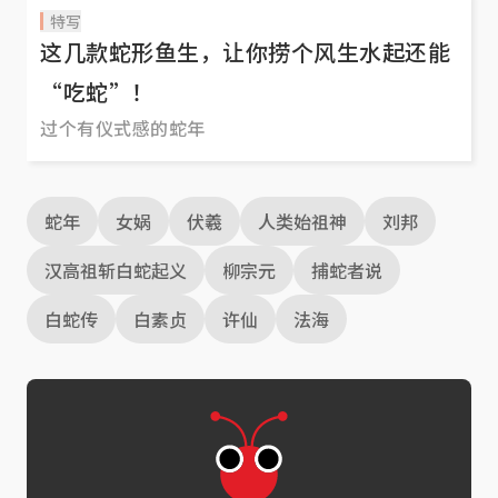
特写
这几款蛇形鱼生，让你捞个风生水起还能
“吃蛇”！
过个有仪式感的蛇年
蛇年
女娲
伏羲
人类始祖神
刘邦
汉高祖斩白蛇起义
柳宗元
捕蛇者说
白蛇传
白素贞
许仙
法海