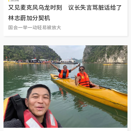
又见麦克风乌龙时刻 议长失言骂脏话给了
林志蔚加分契机
国会一举一动轻易被放大