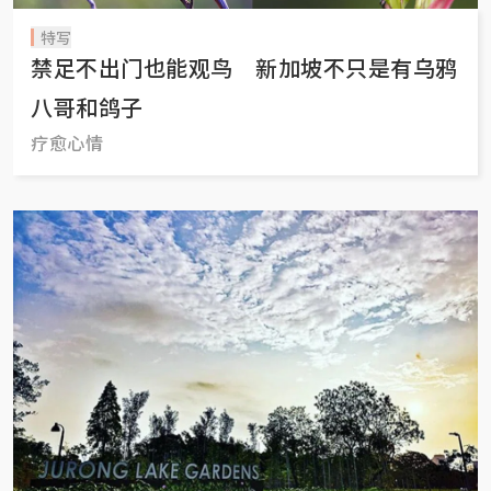
特写
禁足不出门也能观鸟 新加坡不只是有乌鸦
八哥和鸽子
疗愈心情