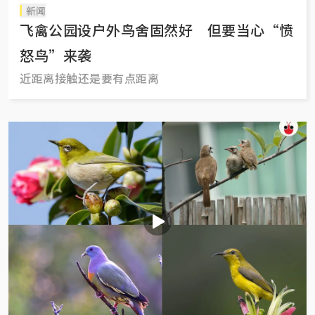
新闻
飞禽公园设户外鸟舍固然好 但要当心“愤
怒鸟”来袭
近距离接触还是要有点距离