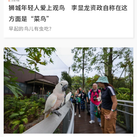
狮城年轻人爱上观鸟 李显龙资政自称在这
方面是“菜鸟”
早起的鸟儿有虫吃？