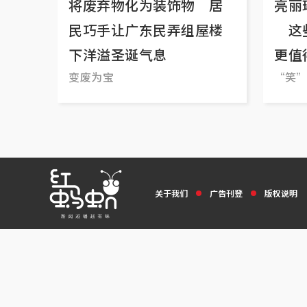
将废弃物化为装饰物 居
亮丽
民巧手让广东民弄组屋楼
这些
下洋溢圣诞气息
更值
变废为宝
“笑
关于我们
广告刊登
版权说明