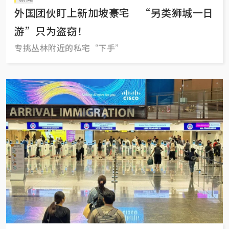
外国团伙盯上新加坡豪宅 “另类狮城一日
游”只为盗窃！
专挑丛林附近的私宅“下手”