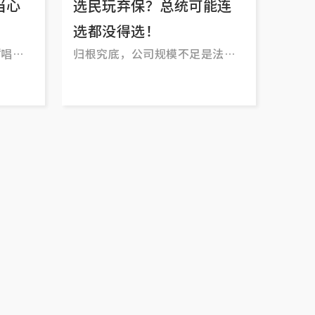
当心
选民玩弃保？总统可能连
选都没得选！
“唱反
归根究底，公司规模不足是法立
也有人
与沙里马里肯的“硬伤”，而在
党“唱
这样的政治氛围下，两人闯关参
险的想
选的可能性更小了。新总统人选
其实很有可能在提名日当天就有
结果了。