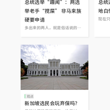
总统选举“趣闻”：两选
总统
举老手“搅屎” 非马来族
地白
现在
硬要申请
白忙一
多出来的两人，就是俗话说的
吗？
“搅屎棍”。就算抱着“志在参
与”的态度提交报名表格，不跟
着人家制定好的游戏规则行事，
连玩的资格都没有。
观点
新加坡选民会玩弃保吗？