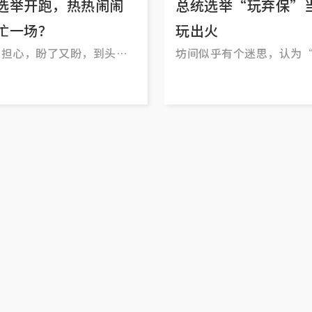
选举开跑，热热闹闹
总统选举“玩弃保”
忙一场？
玩出火
只担心，盼了又盼，到头来
坊间似乎有个迷思，认为
场， 连选都没得选。不是
调”就是有效监管，所以
鼓吹选出较有可能与执政
反调”的总统。这是很危
法。