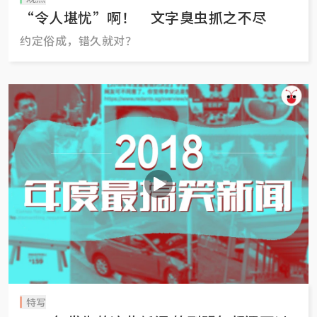
“令人堪忧”啊！ 文字臭虫抓之不尽
约定俗成，错久就对？
特写