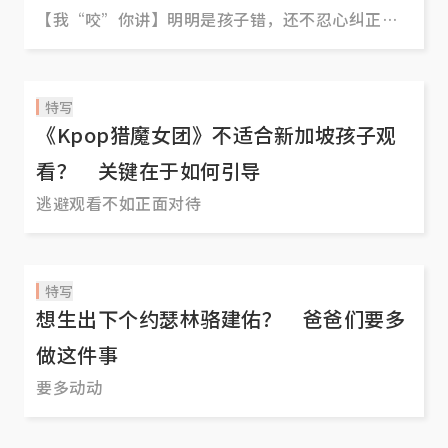
【我“咬”你讲】明明是孩子错，还不忍心纠正？
衣服不会洗，地也不会扫，生活自理能力一塌糊
涂？新加坡家长对孩子是否太过度保护孩子了，结
果反而让他们错失真正成长的机会？来听听街坊们
特写
怎么说。
《Kpop猎魔女团》不适合新加坡孩子观
看？ 关键在于如何引导
逃避观看不如正面对待
特写
想生出下个约瑟林骆建佑？ 爸爸们要多
做这件事
要多动动