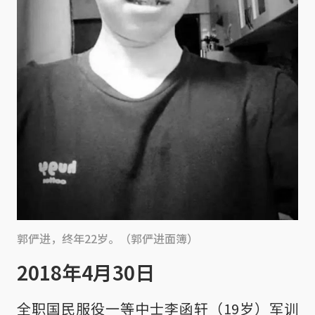
郭俨进，终年22岁。（郭俨进面簿）
2018年4月30日
全职国民服役一等中士李函轩（19岁）军训