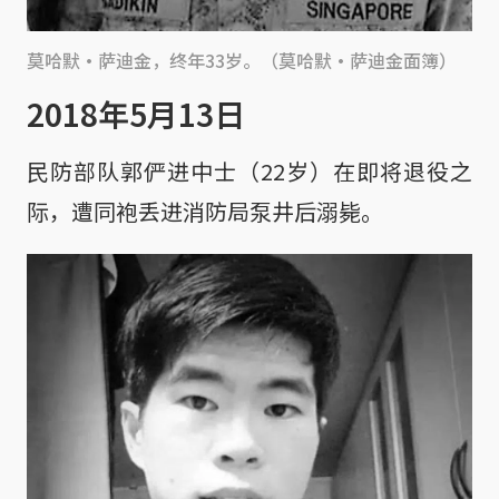
莫哈默·萨迪金，终年33岁。（莫哈默·萨迪金面簿）
2018年5月13日
民防部队郭俨进中士（22岁）在即将退役之
际，遭同袍丢进消防局泵井后溺毙。