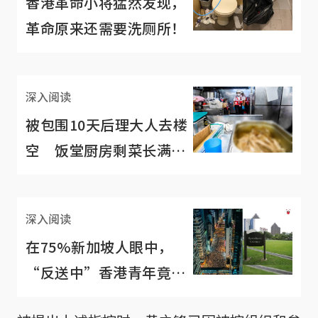
香港革命小将猛然发现，
革命原来还需要洗厕所！
深入阅读
被包围10天后理大人去楼
空 饭堂厨房剩菜长满蛆
虫
深入阅读
在75%新加坡人眼中，
“反送中”香港青年竟然
不是“死鬼仔”？