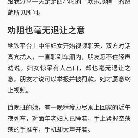
跟我分享一天足足四小时的“欢乐旅程”的奇
葩所见所闻。
劝阻也毫无退让之意
地铁平台上中年妇女开始视频聊天，双方对话
高亢扰人，一直聊到车厢内，朋友忍不住轻声
劝说。妇女惊呆有人出口，却也毫无退让之
意，朋友才说可以举报并被罚款，她才愿意终
止视频。
值晚班的她，有一晚精疲力尽乘上回家的近午
夜列车，对面年老妇人已睡着，手上紧握空荡
荡的手推车，手机却大声开着。