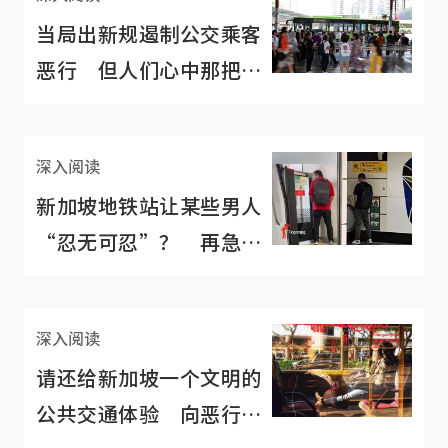
当局出新规遏制公交乘客
恶行 但人们心中那把文
明的尺更重要
深入阅读
新加坡地铁站让某些男人
“忍无可忍”？ 再急也
不能乱撒尿可恶之极
深入阅读
请还给新加坡一个文明的
公共交通体验 向恶行恶