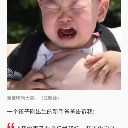
宝宝嚎啕大哭。（法新社）
一个孩子刚出生的新手爸爸告诉我：