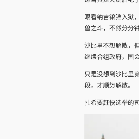
眼看纳吉锒铛入狱
兽之斗，不然分分
沙比里不想解散，
继续合组政府，国
只是没想到沙比里
段，才顺势解散。
扎希要赶快选举的