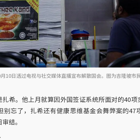
0月10日透过电视与社交媒体直播宣布解散国会。图为吉隆坡市
是扎希。他上月就算因外国签证系统所面对的40项
但别忘了，扎希还有健康思维基金会舞弊案的47
日审结。
了。