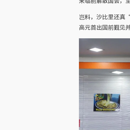
来临前解散国会，
岂料，沙比里还真
高元首出国前觐见