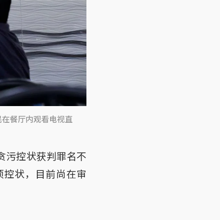
民在餐厅内观看电视直
贪污控状获判罪名不
项控状，目前尚在审