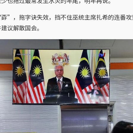
至少也拖过最常发生水灾的年尾，明年再说。
“孬”，拖字诀失效，挡不住巫统主席扎希的连番攻
并建议解散国会。