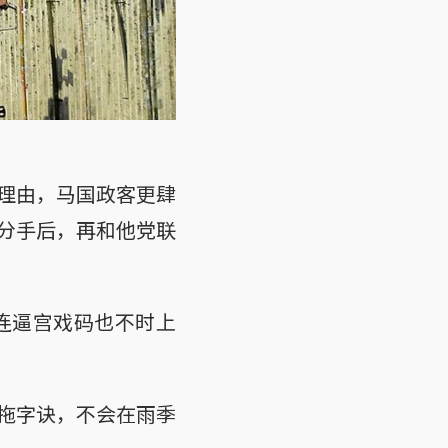
理由，马国政客更肆
分手后，再和他党联
连逼宫戏码也不时上
拖字诀，不会在雨季