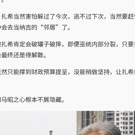
，扎希当然害怕躲过了今次，逃不过下次，当然要赶
钟会去当纳吉的“邻居”了。
但扎希肯定会破罐子破摔，即便巫统内部分裂，只要
会最终还是得解散。
竟然只能撑到财政预算提呈，没能稍做坚持，让扎希
司马昭之心根本不屑隐藏。