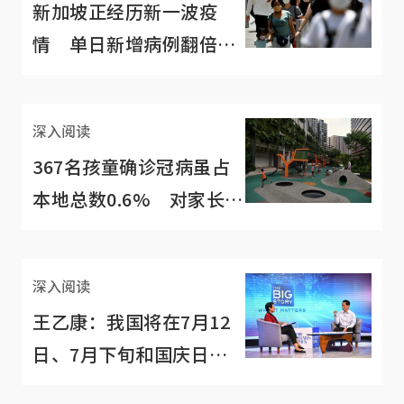
新加坡正经历新一波疫
情 单日新增病例翻倍后
可能破3000！
深入阅读
367名孩童确诊冠病虽占
本地总数0.6% 对家长却
是“惊心”数据
深入阅读
王乙康：我国将在7月12
日、7月下旬和国庆日逐
步放宽防疫