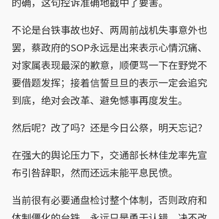
的确，这句控诉准确地戳中了要害。
不论是台铁事故也好、两周前战机失事意外也
罢，蔡政府的SOP永远是出来表示心情沉痛、
对家属表现最深的歉意，顺便骂一下在野党不
要借题发挥；接着信誓旦旦的表示一定会追究
到底，绝对会改革、避免憾事再度发生。
然后呢？改了吗？还是今日公祭，明天忘记？
在强大的舆论压力下，交通部长林佳龙率先宣
布引咎辞职，然而还远未能平息民愤。
当前很有必要通盘检讨整个体制，否则政府和
体制僵化的台铁，永远只是勇于认错，决不改