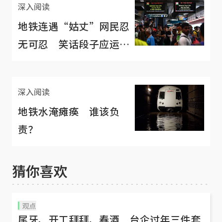
深入阅读
地铁连遇“姑丈”网民忍
无可忍 笑话段子应运而
生
深入阅读
地铁水淹瘫痪 谁该负
责？
猜你喜欢
观点
尾牙、开工拜拜、春酒 台企过年三件套