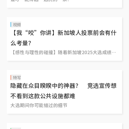
视频
【我“咬”你讲】新加坡人投票前会有什
么考量？
【感性与理性的碰撞】随着新加坡2025大选成绩在
5月4日尘埃落定，主流媒体皆形容人民行动党此次
获得压倒性胜利的好成绩，让不少支持反对党的国
人震惊之余，更多是不解。 毕竟在群众大会期间，
特写
工人党的专属会场人潮汹涌的盛况是有目共睹的。
隐藏在众目睽睽中的神器？ 竞选宣传想
这不免让不少人觉得工人党在这届大选应该能攻下
不看到这款公共设施都难
更大片的“蓝天”，结果事与愿违。 红蚂蚁按耐不
大选期间你可能错过的细节
住好奇心走上街头，向新加坡选民抛出灵魂拷问：
投票那一刻，是什么左右你作出最终选择？是政
绩、政见，还是候选人的人缘与颜值？还是其他因