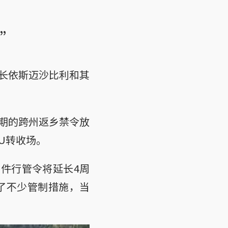
”
长依斯迈沙比利和其
期的跨州返乡禁令放
U转收场。
条件行管令将延长4周
了不少管制措施，当