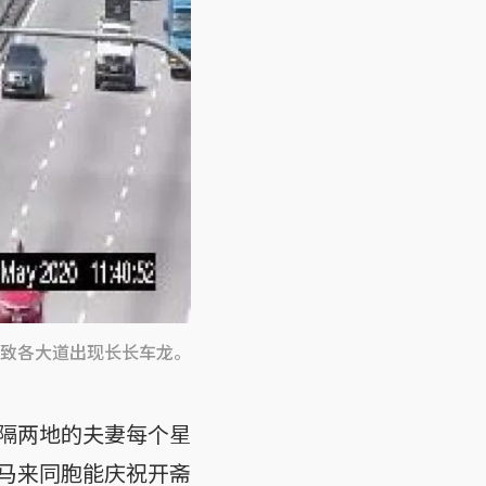
致各大道出现长长车龙。
隔两地的夫妻每个星
马来同胞能庆祝开斋