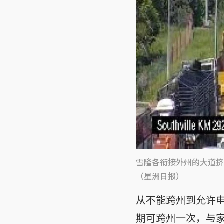
雪隆各衔接外州的大道挤
（星洲日报）
从不能跨州到允许
期可跨州一次，与