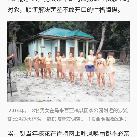
对象，顺便解决害羞不敢开口的性格障碍。
2014年，18名男女在马来西亚槟城国家公园附近的沙滩
甘比湾办天体营，遭槟城警方调查。（联合晚报档案照）
唉，想当年校花在肯特岗上呼风唤雨都不必亲