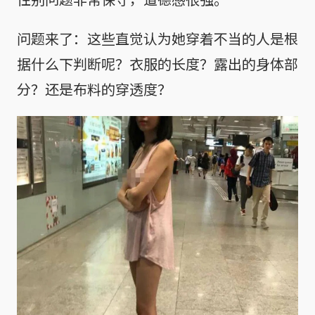
问题来了：这些直觉认为她穿着不当的人是根
据什么下判断呢？衣服的长度？露出的身体部
分？还是布料的穿透度？