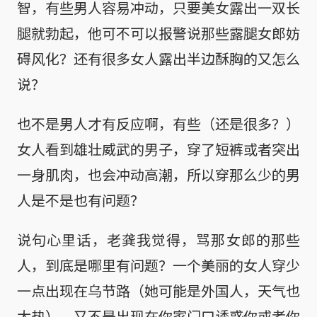
智，有些男人容易冲动，只要美女露出一双长
腿就勃起，他可不可以报警说那些露腿女郎妨
碍风化？还有很多女人露出半边酥胸的又怎么
说？
也不是男人才有反应啊，有些（还是很多？）
女人看到雄壮威武的男子，穿了短裤或者突出
一身肌肉，也会冲动高潮，所以穿那么少的男
人是不是也有问题？
说句心里话，老龚我觉得，骂那女郎的那些
人，到底是哪里有问题？一个美丽的女人穿少
一点出现在乌节路（她可能是外国人，天气也
太热），又不是出现在你家门口诱惑你或者你