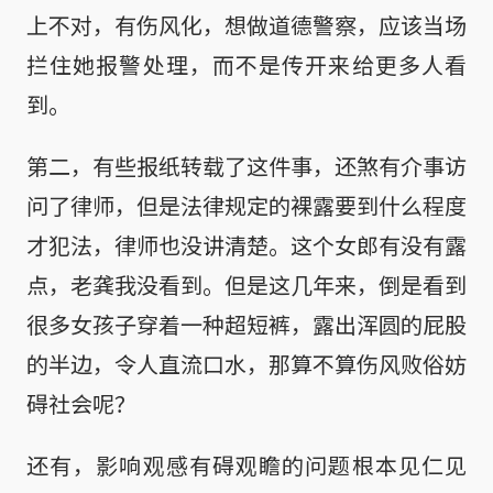
上不对，有伤风化，想做道德警察，应该当场
拦住她报警处理，而不是传开来给更多人看
到。
第二，有些报纸转载了这件事，还煞有介事访
问了律师，但是法律规定的裸露要到什么程度
才犯法，律师也没讲清楚。这个女郎有没有露
点，老龚我没看到。但是这几年来，倒是看到
很多女孩子穿着一种超短裤，露出浑圆的屁股
的半边，令人直流口水，那算不算伤风败俗妨
碍社会呢？
还有，影响观感有碍观瞻的问题根本见仁见