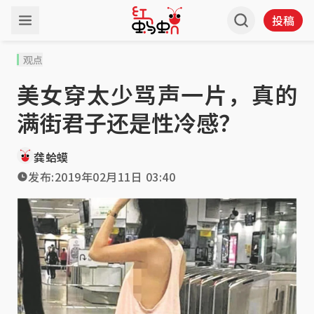
投稿
观点
美女穿太少骂声一片，真的
满街君子还是性冷感？
龚蛤蟆
发布:
2019年02月11日 03:40