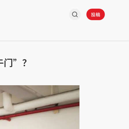
投稿
午门”？