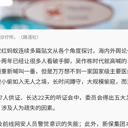
诊疗所。（路透社）
仅红蚂蚁连续多篇贴文从各个角度探讨，海内外舆论
一两年已经让很多人看破手脚，吴作栋时代就高喊的
须重新喊叫一番，但是万万想不到一家国家级主要医
被小偷如入无人之境，长时间蹲守，大规模偷窥，而
7人供证、长达22天的听证会中，委员会得出五
，涉及人为疏失的因素。
及前线网安人员警觉意识的失能；此外，新保集团