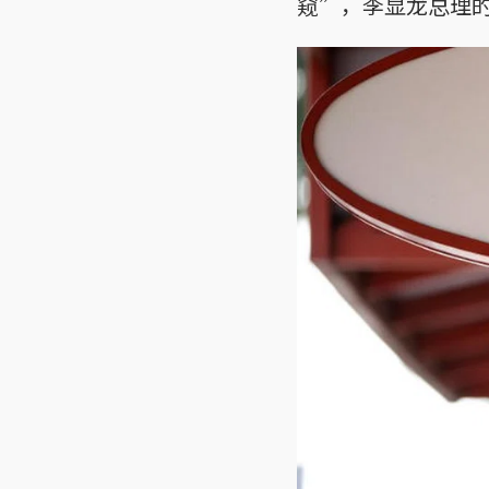
窥”，李显龙总理