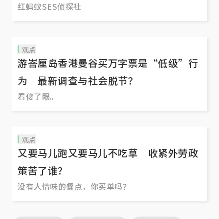
红蚂蚁SES侦探社
观点
游峇厘岛香港曼谷买万字票是“低级”行
为 最新调查与社会脱节？
看傻了眼。
观点
又要马儿跑又要马儿不吃草 收紧外劳政
策苦了谁？
没有人情味的餐点，你买单吗？