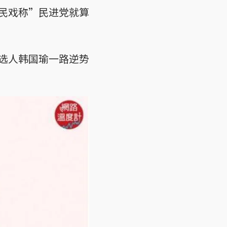
民戏称”民进党就算
选人韩国瑜一路逆势