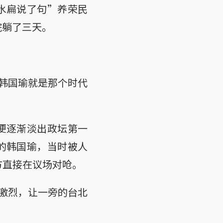
陈水扁说了句”养荣民
院躺了三天。
韩国瑜就是那个时代
瑜便逐渐淡出政坛第一
理的韩国瑜，当时被人
方直接在议场对呛。
激烈，让一旁的台北