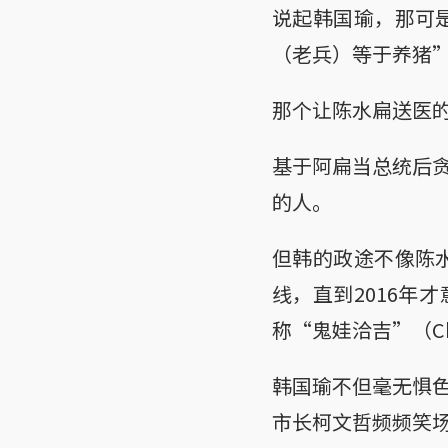
说起韩国瑜，那可是
（老兵）等于养猪
那个让陈水扁送医
基于阿扁当总统后
的人。
但韩的政途不像陈水
线，直到2016年
称“鬼娃洽吉”（C
韩国瑜不但毫无惧
市长柯文哲频频笑