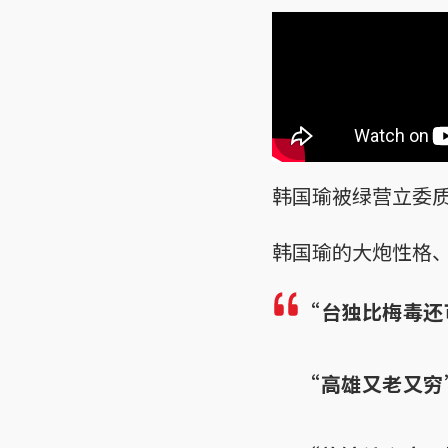
韩国瑜被绿营立委
韩国瑜的大炮性格
“台独比梅毒还
“高雄又老又穷