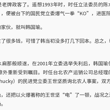
老牌政客了。遥想1993年时，时任立法委员的
”，便被台下的国民党立委爆气一拳“KO”，进医
的家伙，就叫韩国瑜。
贪了很多钱，可惜了韩当初没多打几下回本。总之，
扁那般顺遂，在2001年立委选举失利后，韩国
才意外重新受到瞩目。时任台北农产运销公司总经
hucky）的民进党立委王世坚质询北农人事案，双
色，还把以火爆著称的王世坚“电”了一顿，战况之
场。