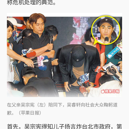
称危机处理的典范。
在父亲吴宗宪（左）陪同下，吴睿轩向社会大众鞠躬道
歉。（苹果日报）
首先，吴宗宪得知儿子扬言炸台北市政府，第