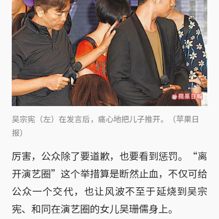
吴宗宪（左）在发言后，痛心地把儿子推开。（苹果日
报）
厉害，公众除了要道歉，也要看到惩罚。“离
开演艺圈”这个举措算是断然止血，不仅可给
公众一个交代，也让风波不至于延烧到吴宗
宪、和同在演艺圈的女儿吴珊儒身上。