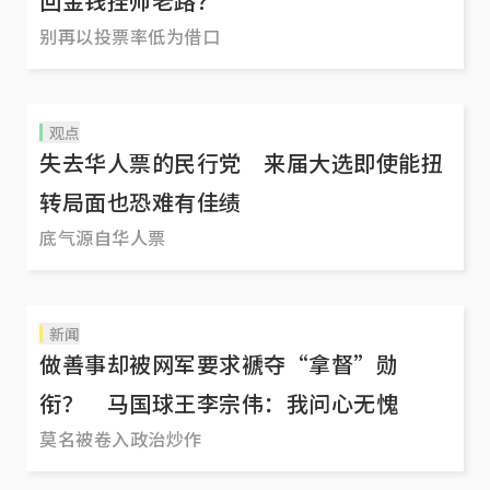
回金钱挂帅老路？
别再以投票率低为借口
观点
失去华人票的民行党 来届大选即使能扭
转局面也恐难有佳绩
底气源自华人票
新闻
做善事却被网军要求褫夺“拿督”勋
衔？ 马国球王李宗伟：我问心无愧
莫名被卷入政治炒作