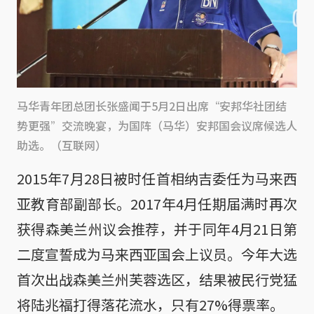
马华青年团总团长张盛闻于5月2日出席“安邦华社团结
势更强”交流晚宴，为国阵（马华）安邦国会议席候选人
助选。（互联网）
2015年7月28日被时任首相纳吉委任为马来西
亚教育部副部长。2017年4月任期届满时再次
获得森美兰州议会推荐，并于同年4月21日第
二度宣誓成为马来西亚国会上议员。今年大选
首次出战森美兰州芙蓉选区，结果被民行党猛
将陆兆福打得落花流水，只有27%得票率。