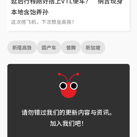
延后行程刚好搭上VTL便车？ 纳吉现身
本地含饴弄孙
这次搭飞机，下次想坐高铁？
新隆高铁
国产车
普腾
新加坡
请勿错过我们的更新内容与资讯。
加入我们吧！