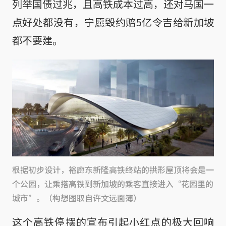
列举国债过兆，且高铁成本过高，还对马国一
点好处都没有，宁愿毁约赔5亿令吉给新加坡
都不要建。
根据初步设计，裕廊东新隆高铁终站的拱形屋顶将会是一
个公园，让乘搭高铁到新加坡的乘客直接进入“花园里的
城市”。（构想图取自许文远面簿）
这个高铁停摆的宣布引起小红点的极大回响