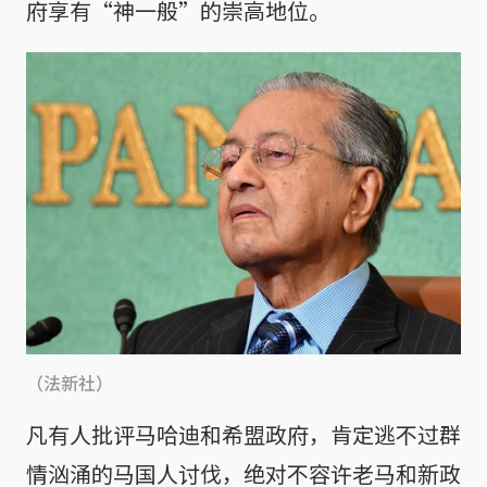
府享有“神一般”的崇高地位。
（法新社）
凡有人批评马哈迪和希盟政府，肯定逃不过群
情汹涌的马国人讨伐，绝对不容许老马和新政