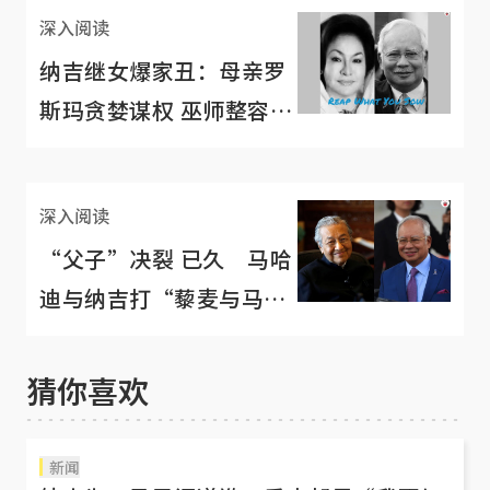
深入阅读
纳吉继女爆家丑：母亲罗
斯玛贪婪谋权 巫师整容医
生是家中常客
深入阅读
“父子”决裂 已久 马哈
迪与纳吉打“藜麦与马”
口水仗
猜你喜欢
新闻