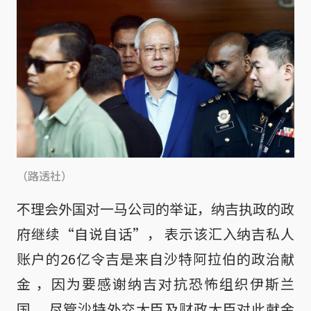
（路透社）
不理会外国对一马公司的举证，纳吉执政的政
府继续“自说自话”， 表示该汇入纳吉私人
账户的26亿令吉是来自沙特阿拉伯的政治献
金 ，因为要感谢纳吉对抗恐怖组织伊斯兰
国， 尽管沙特外交大臣及财政大臣对此献金