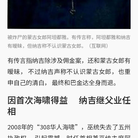
被炸尸的蒙古女郎阿坦都雅。有传言称，阿坦都雅和纳吉
有暧昧，但纳吉称不认识蒙古女郎。（互联网）
有传言指纳吉除涉及佣金案，还和蒙古女郎有
暧昧， 不过纳吉声称不认识蒙古女郎，也重
申自己的清白， 最终和巴金达全身而退。
因首次海啸得益 纳吉继父业任
相
2008年的“308华人海啸”，巫统失去了五州
执政权， 引起震撼，时任首相兼巫统主席阿