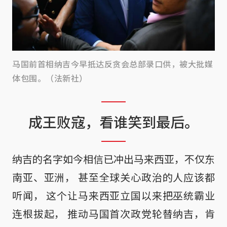
马国前首相纳吉今早抵达反贪会总部录口供，被大批媒
体包围。（法新社）
成王败寇，看谁笑到最后。
纳吉的名字如今相信已冲出马来西亚，不仅东
南亚、亚洲， 甚至全球关心政治的人应该都
听闻， 这个让马来西亚立国以来把巫统霸业
连根拔起， 推动马国首次政党轮替纳吉，肯