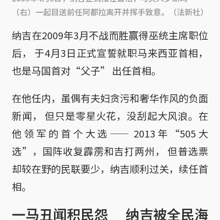
（右）一起目送前任阿都拉离开并挥手致意。（法新社）
纳吉在2009年3月不战而胜赢得巫统主席职位
后， 于4月3日正式宣誓就职马来西亚首相，
也是马国首对“父子” 出任首相。
在他任内，虽偶有夫妇贪污和奢华作风的负面
新闻， 但只是零星火花，没刮起大风浪。在
他领军的首个大选—— 2013年“505大
选”，国阵收复霹雳和吉打两州， 但普选票
却较在野的民联要少，纳吉顺利过关，续任首
相。
一马丑闻积民怨 纳吉被全民海