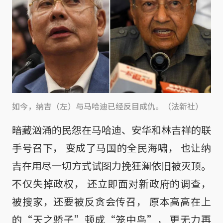
如今，纳吉（左）与马哈迪已经反目成仇。（法新社）
暗藏汹涌的民怨在马哈迪、安华和林吉祥的联
手号召下， 变成了马国的全民海啸， 也让纳
吉在用尽一切方式试图力挽狂澜依旧被灭顶。
不仅失掉政权， 还立即面对新政府的调查，
被搜家，还要被反贪会传召， 原本高高在上
的“天之骄子”顿成“笼中鸟”， 更无力再