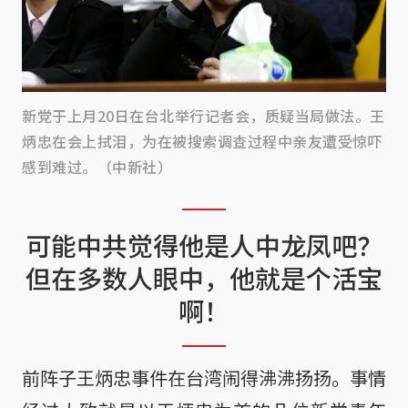
新党于上月20日在台北举行记者会，质疑当局做法。王
炳忠在会上拭泪，为在被搜索调查过程中亲友遭受惊吓
感到难过。（中新社）
可能中共觉得他是人中龙凤吧？
但在多数人眼中，他就是个活宝
啊！
前阵子王炳忠事件在台湾闹得沸沸扬扬。事情