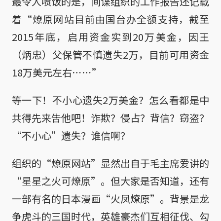
最令人喷饭的是，间谍组织的工作报告还记载
着“燎原网站目前由国台办全额支持，截至
2015年底，启用资金实到20万美金，因王
（炳忠）父保管不慎遗失2万，目前可用资金
18万美元左右⋯⋯”
等一下！不小心遗失2万美金？怎么看都是中
共得先来吿他吧！诈欺？侵占？背信？窃盗？
“不小心”遗失？谁信啊？
组织的“燎原网站”显然出自于毛主席爱讲的
“星星之火可燎原”。但大家是否知道，还有
一部有名的日本漫画“火凤燎原”。背景是龙
争虎斗的三国时代，英雄豪杰们互相征伐、勾