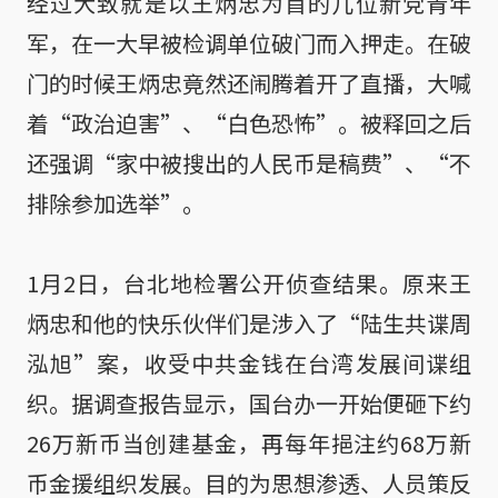
经过大致就是以王炳忠为首的几位新党青年
军，在一大早被检调单位破门而入押走。在破
门的时候王炳忠竟然还闹腾着开了直播，大喊
着“政治迫害”、“白色恐怖”。被释回之后
还强调“家中被搜出的人民币是稿费”、“不
排除参加选举”。
1月2日，台北地检署公开侦查结果。原来王
炳忠和他的快乐伙伴们是涉入了“陆生共谍周
泓旭”案，收受中共金钱在台湾发展间谍组
织。据调查报告显示，国台办一开始便砸下约
26万新币当创建基金，再每年挹注约68万新
币金援组织发展。目的为思想渗透、人员策反