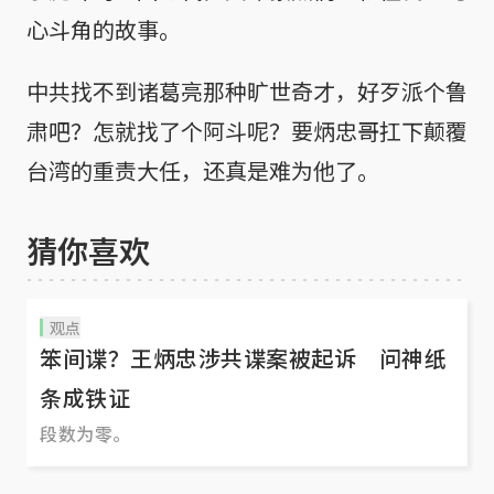
心斗角的故事。
中共找不到诸葛亮那种旷世奇才，好歹派个鲁
肃吧？怎就找了个阿斗呢？要炳忠哥扛下颠覆
台湾的重责大任，还真是难为他了。
猜你喜欢
观点
笨间谍？王炳忠涉共谍案被起诉 问神纸
条成铁证
段数为零。