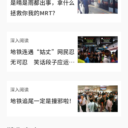
是晴是雨都出事，拿什么
拯救你我的MRT？
深入阅读
地铁连遇“姑丈”网民忍
无可忍 笑话段子应运而
生
深入阅读
地铁追尾一定是撞邪啦！