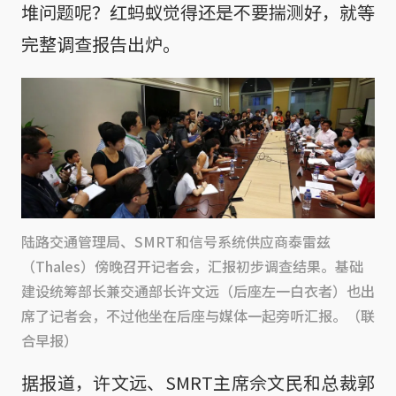
堆问题呢？红蚂蚁觉得还是不要揣测好，就等
完整调查报告出炉。
陆路交通管理局、SMRT和信号系统供应商泰雷兹
（Thales）傍晚召开记者会，汇报初步调查结果。基础
建设统筹部长兼交通部长许文远（后座左一白衣者）也出
席了记者会，不过他坐在后座与媒体一起旁听汇报。（联
合早报）
据报道，许文远、SMRT主席佘文民和总裁郭