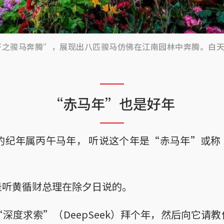
开之骏马奔腾”，展现出八匹骏马仿佛在江南园林中奔腾。白
“赤马年”也是好年
支的纪年属丙午马年， 听说这个年是“赤马年”或
是听黄循财总理在除夕日说的。
深度求索”（DeepSeek）拜个年，然后向它请