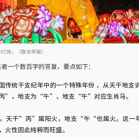
马年灯饰。（联合早报）
笔者一个数百字的答复，要点如下：
国传统干支纪年中的一个特殊年份 ，从天干地支说
丙”，地支为“午”，地支“午”对应生肖马。

，天干”丙”属阳火，地支“午“也属火。这一
，火性因此纯粹而旺盛。
