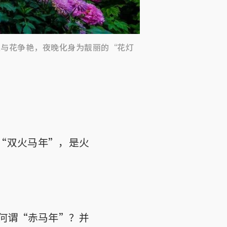
天与花争艳，夜晚化身为靓丽的“花灯
称“双火马年”，是火
教何谓“赤马年”？并