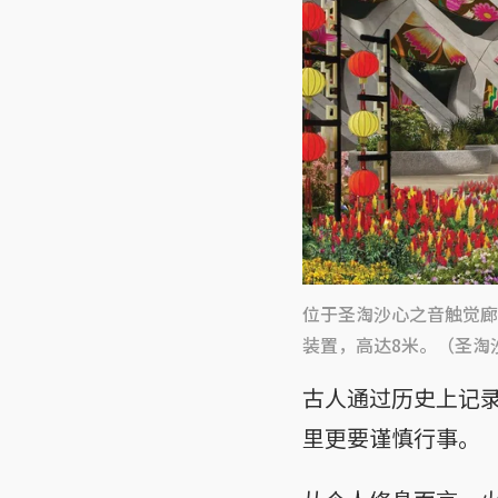
位于圣淘沙心之音触觉廊
装置，高达8米。（圣淘
古人通过历史上记
里更要谨慎行事。