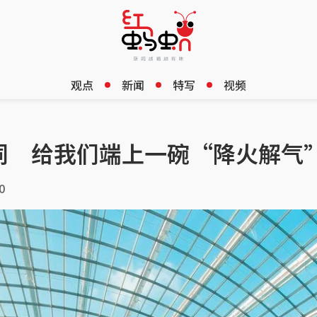
观点
新闻
特写
视频
词 给我们端上一碗“降火解气
0