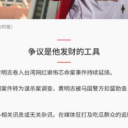
峡时报）
争议是他发财的工具
黄明志卷入台湾网红谢侑芯命案事件持续延烧。
到案件转为谋杀案调查，黄明志被马国警方扣留助查
多相关讯息或无关杂讯，在媒体狂打及吃瓜群众的追