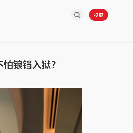
投稿
不怕锒铛入狱？