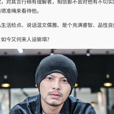
歌，对其言行稍有理解者，相信都不会对他有不切实
道德准绳来看待他。
私生活检点、说话温文儒雅、是个充满睿智、品性良
，如今又何来人设崩塌？