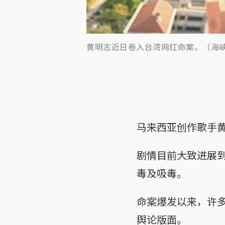
黄明志近日卷入台湾网红命案。（海
马来西亚创作歌手
剧情目前大致进展
毒及吸毒。
命案爆发以来，许
舆论版面。