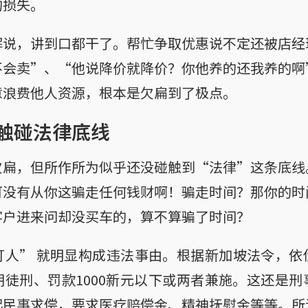
的损失。
解说，讲到口都干了。帮忙争取优惠说不定还被店经
不会卖”、“他说降价就降价？你他养的还我养的啊
意浪费他人资源，根本是欠扁到了极点。
触碰法律底线
欠扁，但所作所为似乎还没碰触到“法律”这条底线
可没有从你这骗走任何钱财啊！骗走时间？那你的时
客户进来问却没买车的，算不算骗了时间？
打人” 就明显构成违法事由。根据新加坡法令，依
徒刑、罚款1000新元以下或两者兼施。这还是
起民事求偿，要求医疗赔偿金、精神抚慰金等等。所