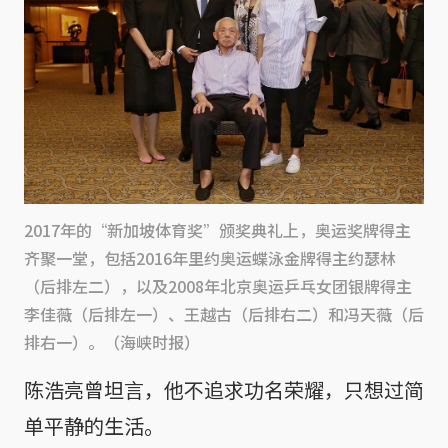
2017年的“新加坡体育奖”颁奖典礼上，奥运奖牌得主
齐聚一堂，包括2016年里约奥运蝶泳金牌得主约瑟林
（后排左二），以及2008年北京奥运乒乓女团银牌得主
李佳薇（后排左一）、王越古（后排右二）和冯天薇（后
排右一）。（海峡时报）
陈浩亮曾坦言，他不追求功名荣耀，只想过简
单平静的生活。