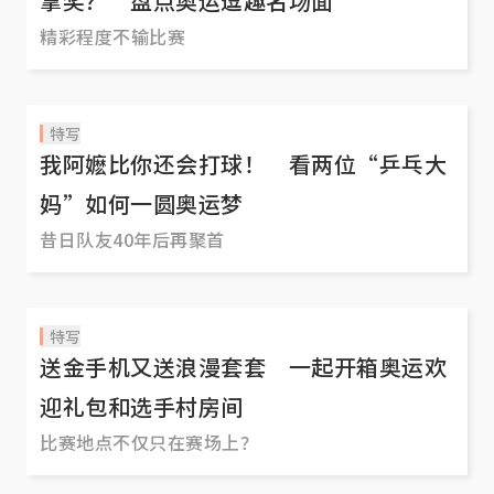
拿奖？ 盘点奥运逗趣名场面
精彩程度不输比赛
特写
我阿嬷比你还会打球！ 看两位“乒乓大
妈”如何一圆奥运梦
昔日队友40年后再聚首
特写
送金手机又送浪漫套套 一起开箱奥运欢
迎礼包和选手村房间
比赛地点不仅只在赛场上？