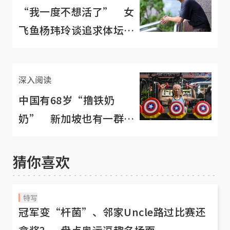
“我一度不想活了” 女
飞鱼杨玮玲谈追求体坛荣
耀背后的阴暗面
深入阅读
中国有68岁“撸铁奶
奶” 新加坡也有一群七
旬“撸铁爷爷”
猜你喜欢
特写
冠军变“杆菌”、邻家Uncle路过比赛还