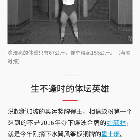
陈浩亮的体重只有67公斤，却举得起155公斤。（海峡
时报）
生不逢时的体坛英雄
说起新加坡的奥运奖牌得主，相信蚁粉第一个
想到的不是2016年夺下蝶泳金牌的
约瑟林
，
就是今年刚摘下水翼风筝板铜牌的
墨士廉
。