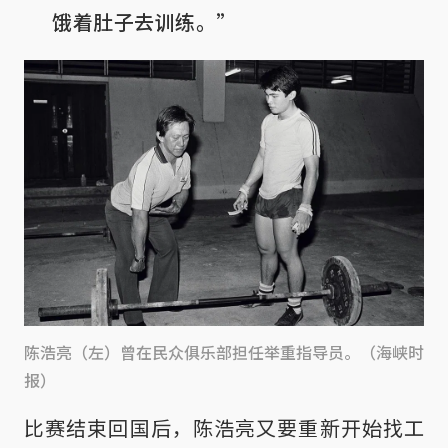
饿着肚子去训练。”
陈浩亮（左）曾在民众俱乐部担任举重指导员。（海峡时
报）
比赛结束回国后，陈浩亮又要重新开始找工