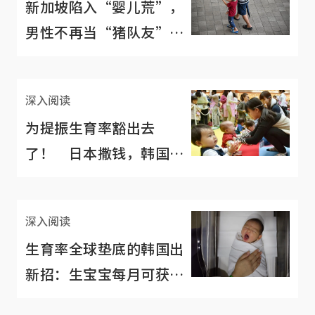
新加坡陷入“婴儿荒”，
男性不再当“猪队友”才
能力挽狂澜？
深入阅读
为提振生育率豁出去
了！ 日本撒钱，韩国智
库建议女性“感受男性魅
力”
深入阅读
生育率全球垫底的韩国出
新招：生宝宝每月可获
1000多新元“养育费”