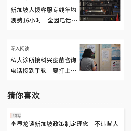
新加坡人拨客服专线年均
浪费16小时 全因电话另
一端“不是人”？
深入阅读
私人诊所接科兴疫苗咨询
电话接到手软 要打上恐
怕得等两周？
猜你喜欢
特写
李显龙谈新加坡政策制定理念 不违背人