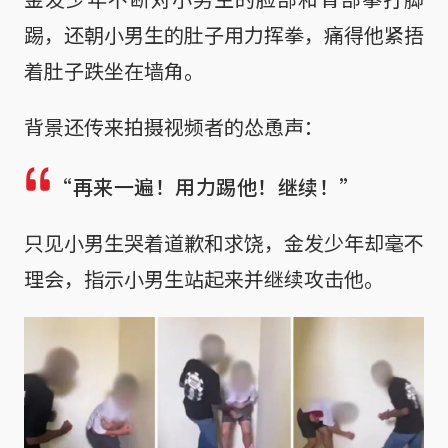
踢，还朝小男生的肚子用力挥拳，痛得他紧捂
着肚子跌坐在墙角。
背景还传来拍摄视频者的怂恿声：
“再来一遍！用力踢他！继续！”
只见小男生哭着道歉和求饶，金发少年却毫不
理会，指示小男生站起来并继续攻击他。