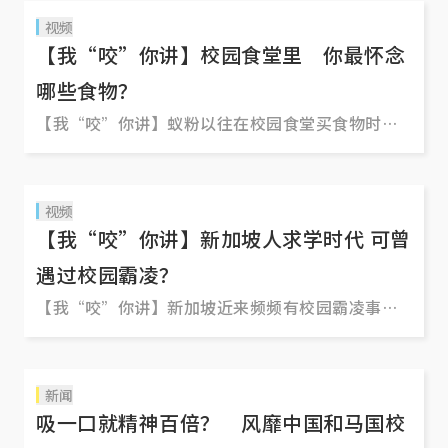
视频
【我“咬”你讲】校园食堂里 你最怀念
哪些食物？
【我“咬”你讲】蚁粉以往在校园食堂买食物时，
小贩 uncle 或 auntie 那一句句“小弟（小妹）你要
什么？”是不是直到今天，还在你的回忆里留下暖
心的余温？随着更多新加坡学校推出中央厨房预制
视频
餐，网上有不少人开始分享记忆中那一道道校园美
【我“咬”你讲】新加坡人求学时代 可曾
食。红蚂蚁走上街头，听到了新加坡人的美味心
遇过校园霸凌？
声。
【我“咬”你讲】新加坡近来频频有校园霸凌事件
登上新闻版面。有调查显示，2018年至2019年间，
新加坡的高年级小学生中，大约每四人就有一人曾
遭遇霸凌。今年初的另外一项调查更显示，约30%
新闻
的中学生经历过霸凌。校园霸凌是这个时代独有的
吸一口就精神百倍？ 风靡中国和马国校
现象吗？抑或早已存在许久，只是如今因为社媒的