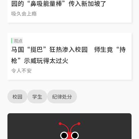
园的“鼻吸能量棒”传入新加坡了
普及而更受关注？本期《我”咬”你讲》，听听新
吸久会上瘾
加坡人分享自身经历，谈谈该如何遏止霸凌现象。
观点
马国“挺巴”狂热渗入校园 师生竟“持
枪”示威玩得太过火
令人不安
校园
学生
纪律处分