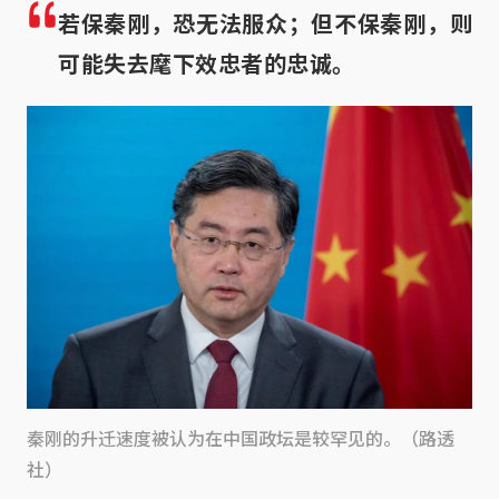
若保秦刚，恐无法服众；但不保秦刚，则
可能失去麾下效忠者的忠诚。
秦刚的升迁速度被认为在中国政坛是较罕见的。（路透
社）