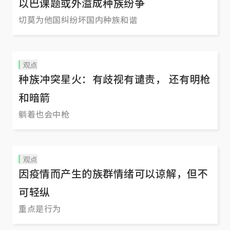
以巴课题或外溢成种族纷争
切莫为他国纠纷坏国内种族和谐
观点
种族冲突星火：有歧视有谴责， 还有明枪
和暗箭
躺着也会中枪
观点
因疫情而产生的族群情绪可以谅解，但不
可轻纵
重点是行为