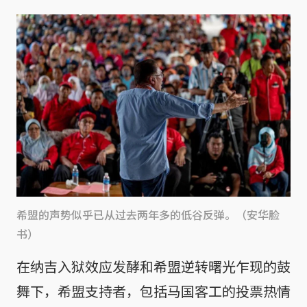
希盟的声势似乎已从过去两年多的低谷反弹。（安华脸
书）
在纳吉入狱效应发酵和希盟逆转曙光乍现的鼓
舞下，希盟支持者，包括马国客工的投票热情