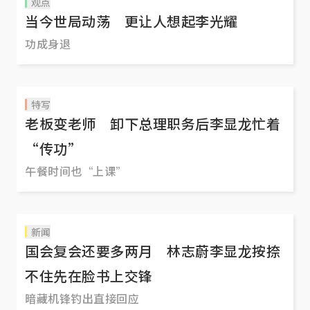
观点
当今世局动荡 更让人想起李光耀
功成身退
特写
老板变老师 卸下总理职务后李显龙忙着
“传功”
午餐时间也“上课”
新闻
国会复会还要多两月 林志蔚李显龙按捺
不住先在脸书上交锋
暗藏机锋钓出直接回应