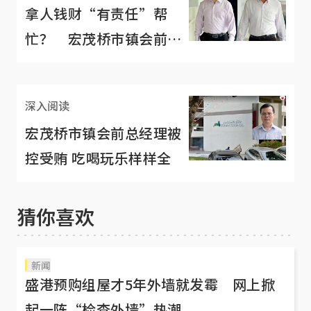
拿人钱财“有责任”帮
忙？ 宏茂桥市镇会前总
经理被判坐牢27个月
深入阅读
宏茂桥市镇会前总经理被
控受贿 吃喝玩乐样样全
猜你喜欢
新闻
盛港预购组屋才5年外墙就发霉 网上掀
起一阵“检查外墙”热潮