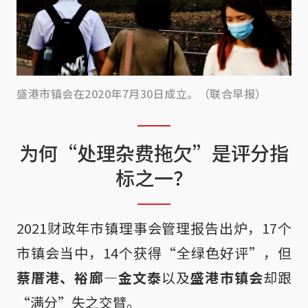
盛港市镇会在2020年7月30日成立。（联合早报）
为何“处理杂费拖欠”是评分指
标之一？
2021财政年市镇理事会管理报告出炉，17个
市镇会当中，14个获得“全绿色好评”，但
蔡厝港、裕廊—金文泰
以及
盛港市镇会
却跟
“满分”失之交臂。