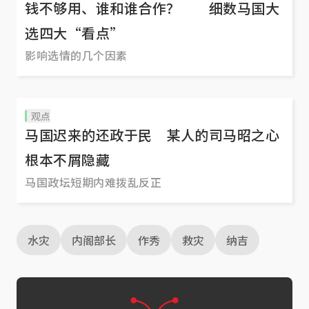
钱不够用、谁和谁合作？ 细数马国大
选四大“看点”
影响选情的几个因素
观点
马国迟来的还政于民 某人的司马昭之心
根本不屑隐藏
马国政坛短期内难拨乱反正
水灾
内阁部长
作秀
救灾
纳吉