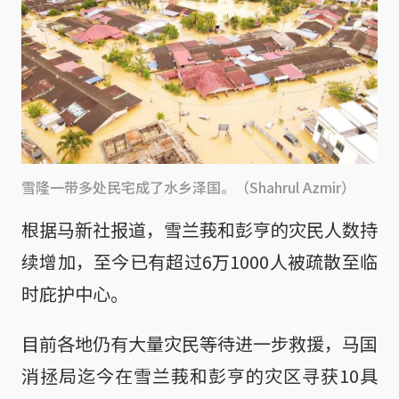
雪隆一带多处民宅成了水乡泽国。（Shahrul Azmir）
根据马新社报道，雪兰莪和彭亨的灾民人数持
续增加，至今已有超过6万1000人被疏散至临
时庇护中心。
目前各地仍有大量灾民等待进一步救援，马国
消拯局迄今在雪兰莪和彭亨的灾区寻获10具