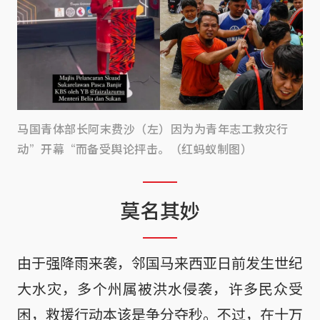
马国青体部长阿末费沙（左）因为为青年志工救灾行
动”开幕“而备受舆论抨击。（红蚂蚁制图）
莫名其妙
由于强降雨来袭，邻国马来西亚日前发生世纪
大水灾，多个州属被洪水侵袭，许多民众受
困，救援行动本该是争分夺秒。不过，在十万