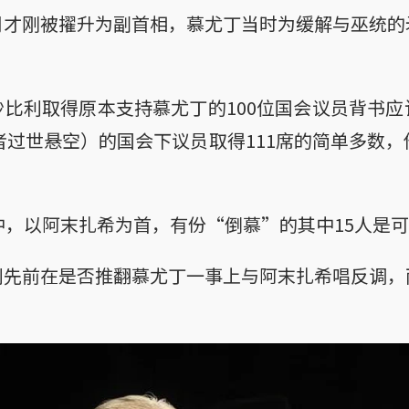
月才刚被擢升为副首相，慕尤丁当时为缓解与巫统的
比利取得原本支持慕尤丁的100位国会议员背书
任者过世悬空）的国会下议员取得111席的简单多数，
中，以阿末扎希为首，有份“倒慕”的其中15人是
利先前在是否推翻慕尤丁一事上与阿末扎希唱反调，