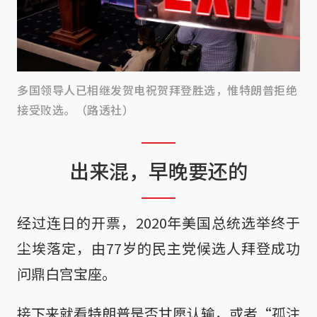
多国领导人已相继发贺电祝贺拜登胜选，惟特朗普拒绝
接受败选。（路透社）
出来混，早晚要还的
经过连日的开票，2020年美国总统选举终于
尘埃落定，由77岁的民主党候选人拜登成功
问鼎白宫宝座。
接下来就看特朗普是否甘愿认输，或者“孤注