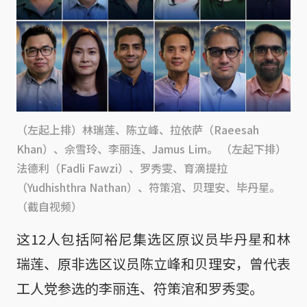
（左起上排）林瑞莲、陈立峰、拉依萨（Raeesah
Khan）、佘雪玲、李丽连、Jamus Lim。 （左起下排）
法德利（Fadli Fawzi）、罗秀雯、育滴提拉
（Yudhishthra Nathan）、符策涫、贝理安、毕丹星。
（截自视频）
这12人包括阿裕尼集选区原议员毕丹星和林
瑞莲、原非选区议员陈立峰和贝理安，曾代表
工人党参选的李丽连、符策涫和罗秀雯。