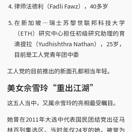
律师法德利（Fadli Fawz），40多岁
在新加坡—瑞士苏黎世联邦科技大学
（ETH）研究中心担任初级研究助理的育
滴提拉（Yudhishthra Nathan），25岁，
目前是工人党青年团中委
工人党的目前推出的新面孔都相当年轻。
美女佘雪玲“重出江湖”
这五人当中，又属佘雪玲的亮相最受瞩目。
她曾在2011年大选中代表国民团结党出征马
林百列集选区。当时年仅24岁的她，被誉为