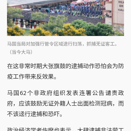
马国当局对加强行管令区域进行扫荡，抓捕无证客工。
（当今大马）
在这非常时期大张旗鼓的逮捕动作恐怕会为防
疫工作带来反效果。
马国62个非政府组织发表连署公告谴责政
府，应该鼓励无证外籍人士出面检测冠病，而
不该迳行逮捕和恐吓。
政治经济学者佐摩也表示，大肆逮捕非法劳工