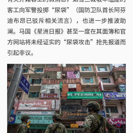
客工向军警投掷“尿袋”（国防卫队首长阿芬
迪布昂已驳斥相关流言），也进一步推波助
澜。马国《星洲日报》甚至一度在其面簿和官
方网站将未经证实的“尿袋攻击”抢先报道而
引起非议。