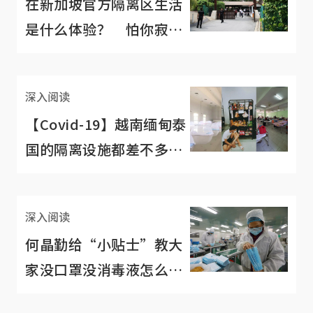
在新加坡官方隔离区生活
是什么体验？ 怕你寂寞
还替你庆祝情人节
深入阅读
【Covid-19】越南缅甸泰
国的隔离设施都差不多，
为何评语差那么多？
深入阅读
何晶勤给“小贴士”教大
家没口罩没消毒液怎么
办？